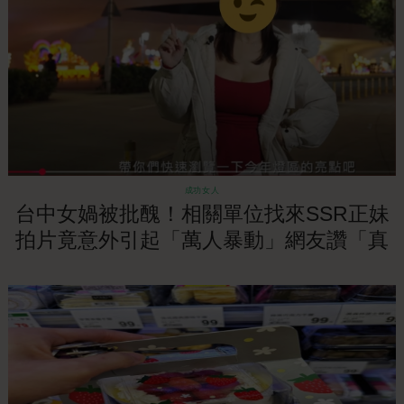
成功女人
台中女媧被批醜！相關單位找來SSR正妹
拍片竟意外引起「萬人暴動」網友讚「真
台中主燈」