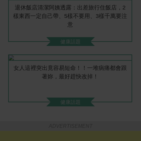
退休飯店清潔阿姨透露：出差旅行住飯店，2
樣東西一定自己帶、5樣不要用、3樣千萬要注
意
健康話題
女人這裡突出竟容易短命！！一堆病痛都會跟
著妳，最好趕快改掉！
健康話題