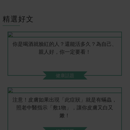
精選好文
你是喝酒就臉紅的人？還能活多久？為自己、
親人好，你一定要看！
健康話題
注意！皮膚如果出現「此症狀」就是有蟎蟲，
照老中醫指示「敷1物」，讓你皮膚又白又
嫩！