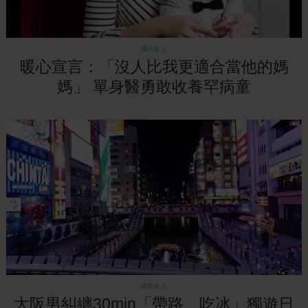
成功女人
暖心宣言：「沒人比我更適合當他的媽
媽」 單身醫勇敢收養罕病童
成功女人
大阪男糾纏30min「帶路、吃冰」獨遊日