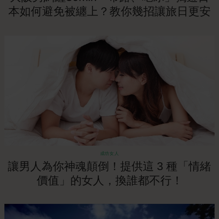
本如何避免被纏上？教你幾招讓旅日更安
全！
成功女人
讓男人為你神魂顛倒！提供這 3 種「情緒
價值」的女人，換誰都不行！