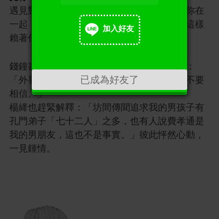
遇見對的人，大概就是這種感覺吧。只想和你在
一起，只想和你結婚，其他人我都不要，就這樣
加入好友
賴著你一輩子。
加入好友
錢鐘書和楊絳初次相識時，錢鐘書激動地說：
「外界傳說我已經訂婚，這不是事實，請你不要
已成為好友了
相信。」
楊絳也趕緊解釋：「坊間傳聞追求我的男孩子有
孔門弟子「七十二人」之多，也有人說費孝通是
我的男朋友，這也不是事實。」彼此怦然心動，
一見鍾情。