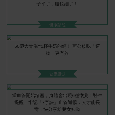
子平了，腰也細了！
健康話題
60碗大骨湯=1杯牛奶的鈣！ 辦公族吃「這
物」更有效
健康話題
當血管開始堵塞，身體會出現6種徵兆！醫生
提醒：牢記「7字訣」血管通暢，人才能長
壽，快分享給兒女知道