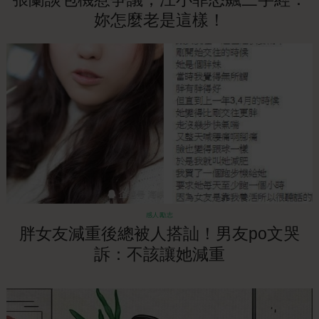
妳怎麼老是這樣！
感人勵志
胖女友減重後總被人搭訕！男友po文哭
訴：不該讓她減重