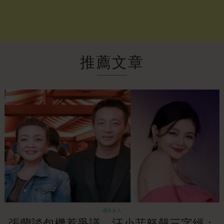
推薦文章
成功女人
張蘭談包機惹爭議，汪小菲怒飆三字經：