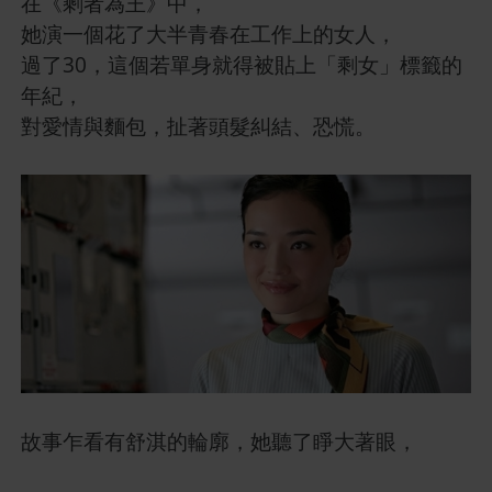
在《剩者為王》中，
她演一個花了大半青春在工作上的女人，
過了30，這個若單身就得被貼上「剩女」標籤的
年紀，
對愛情與麵包，扯著頭髮糾結、恐慌。
故事乍看有舒淇的輪廓，她聽了睜大著眼，