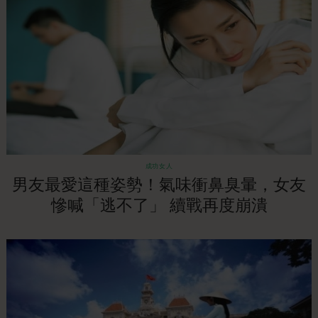
成功女人
男友最愛這種姿勢！氣味衝鼻臭暈，女友
慘喊「逃不了」 續戰再度崩潰