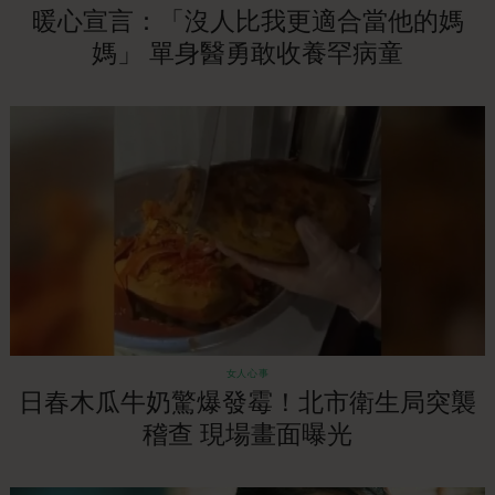
暖心宣言：「沒人比我更適合當他的媽
媽」 單身醫勇敢收養罕病童
女人心事
日春木瓜牛奶驚爆發霉！北市衛生局突襲
稽查 現場畫面曝光