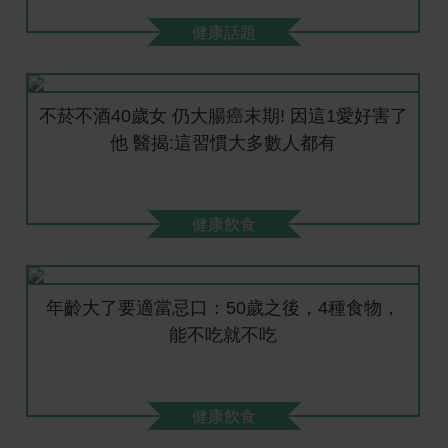
健康話題
不菸不酒40歲女 仍大腸癌末期! 因這1愛好害了
他 醫揭:這習慣大多數人都有
健康飲食
年齡大了要適當忌口：50歲之後，4種食物，
能不吃就不吃
健康飲食