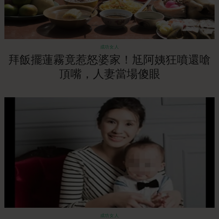
成功女人
拜飯擺蓮霧竟惹怒婆家！尪阿姨狂噴還嗆
頂嘴，人妻當場傻眼
成功女人