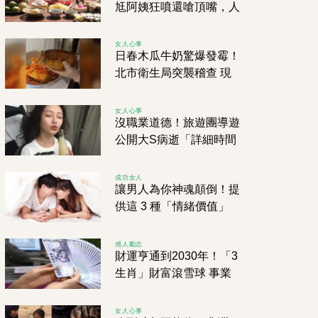
尪阿姨狂噴還嗆頂嘴，人
妻當場傻眼
女人心事
日春木瓜牛奶驚爆發霉！
北市衛生局突襲稽查 現
場畫面曝光
女人心事
沒職業道德！旅遊團導遊
公開大S病逝「詳細時間
軸」遭炎上 網友怒批：
該被全亞洲抵制
成功女人
讓男人為你神魂顛倒！提
供這 3 種「情緒價值」
的女人，換誰都不行！
感人勵志
財運亨通到2030年！「3
生肖」財富滾雪球 事業
事業財運雙豐收
女人心事