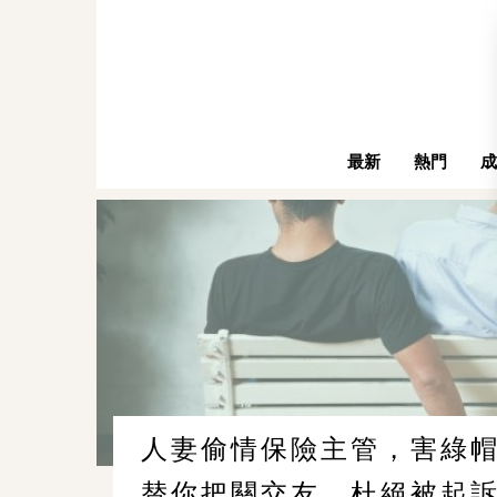
最新
熱門
成
人妻偷情保險主管，害綠
替你把關交友，杜絕被起