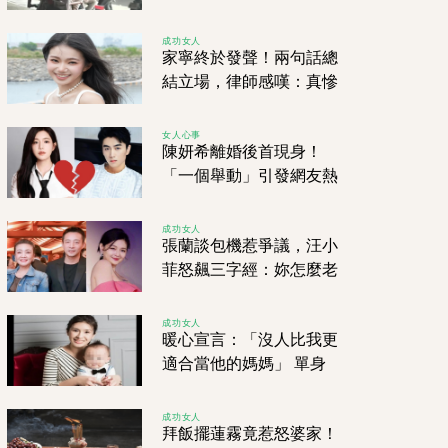
路，原因曝光讓人鼻酸！
成功女人
家寧終於發聲！兩句話總
結立場，律師感嘆：真慘
女人心事
陳妍希離婚後首現身！
「一個舉動」引發網友熱
議
成功女人
張蘭談包機惹爭議，汪小
菲怒飆三字經：妳怎麼老
是這樣！
成功女人
暖心宣言：「沒人比我更
適合當他的媽媽」 單身
醫勇敢收養罕病童
成功女人
拜飯擺蓮霧竟惹怒婆家！