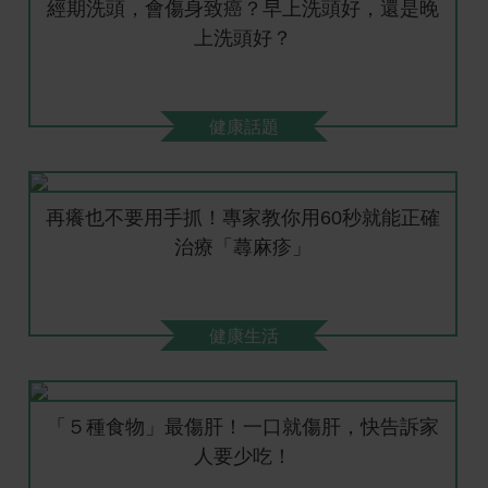
經期洗頭，會傷身致癌？早上洗頭好，還是晚
上洗頭好？
健康話題
再癢也不要用手抓！專家教你用60秒就能正確
治療「蕁麻疹」
健康生活
「５種食物」最傷肝！一口就傷肝，快告訴家
人要少吃！