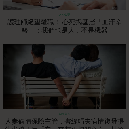
女人心事
護理師絕望離職！ 心死揭基層「血汗辛
酸」：我們也是人，不是機器
勵志女人
人妻偷情保險主管，害綠帽夫病情復發提