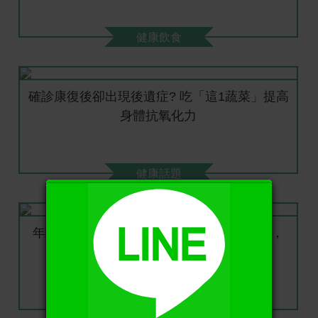
健康飲食
確診康復後卻出現後遺症? 吃「這1蔬菜」提高
身體抗氧化力
健康話題
X
年齡大了要適當忌口：50歲之後，4種食物，
能不吃就不吃
健康飲食