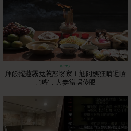
成功女人
拜飯擺蓮霧竟惹怒婆家！尪阿姨狂噴還嗆
頂嘴，人妻當場傻眼