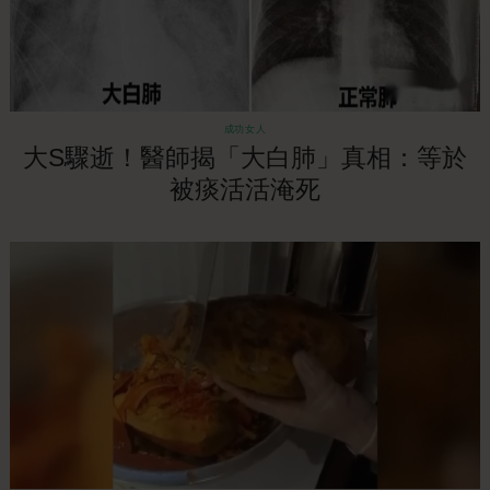
成功女人
大S驟逝！醫師揭「大白肺」真相：等於
被痰活活淹死