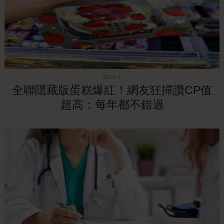
成功女人
全聯隱藏版蛋糕爆紅！網友狂掃讚CP值
超高：每年都不錯過