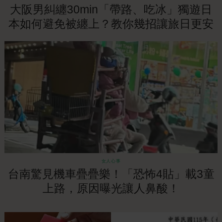
大阪男糾纏30min「帶路、吃冰」獨遊日
本如何避免被纏上？教你幾招讓旅日更安
全！
女人心事
台南驚見機車疊疊樂！「恐怖4貼」載3童
上路，原因曝光讓人鼻酸！