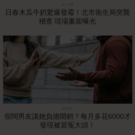
女人心事
日春木瓜牛奶驚爆發霉！北市衛生局突襲
稽查 現場畫面曝光
成功女人
假闊男友讓她負擔開銷？每月多花6000才
發現被當冤大頭！