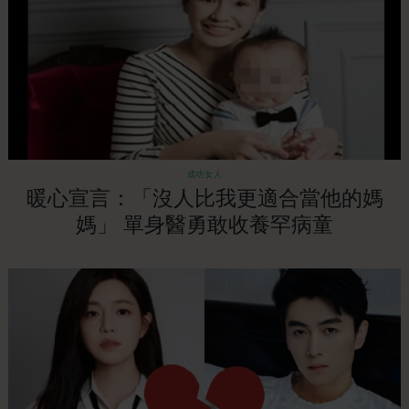
成功女人
暖心宣言：「沒人比我更適合當他的媽
媽」 單身醫勇敢收養罕病童