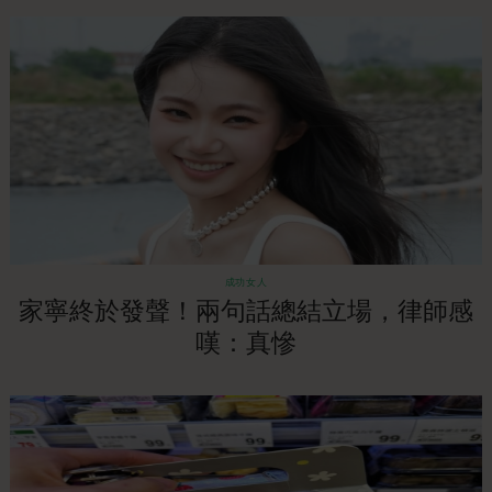
成功女人
家寧終於發聲！兩句話總結立場，律師感
嘆：真慘