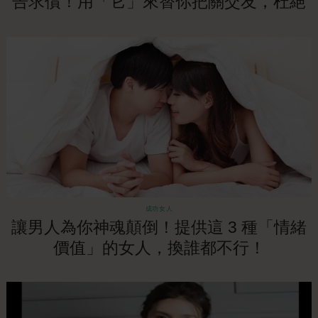
告求償！用「它」來替你把關交友，杜絕
被起訴索賠的風險！
成功女人
讓男人為你神魂顛倒！提供這 3 種「情緒
價值」的女人，換誰都不行！