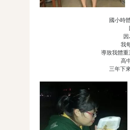
國小時體
因
我
導致我體重
高
三年下來