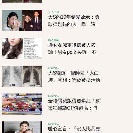
意外引起「萬人暴動」網
友讚「真台中主燈」
女人心事
大S的10年錯愛啟示：勇
敢揮別錯的人，靠「這
個」幫你找到對的人！
感人勵志
胖女友減重後總被人搭
訕！男友po文哭訴：不
該讓她減重
成功女人
大S驟逝！醫師揭「大白
肺」真相：等於被痰活活
淹死
成功女人
全聯隱藏版蛋糕爆紅！網
友狂掃讚CP值超高：每
年都不錯過
成功女人
暖心宣言：「沒人比我更