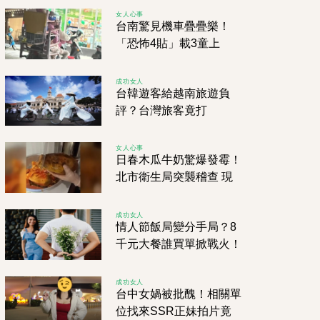
女人心事
台南驚見機車疊疊樂！
「恐怖4貼」載3童上
路，原因曝光讓人鼻酸！
成功女人
台韓遊客給越南旅遊負
評？台灣旅客竟打
出-12.8超低分！3大關鍵
曝光
女人心事
日春木瓜牛奶驚爆發霉！
北市衛生局突襲稽查 現
場畫面曝光
成功女人
情人節飯局變分手局？8
千元大餐誰買單掀戰火！
成功女人
台中女媧被批醜！相關單
位找來SSR正妹拍片竟