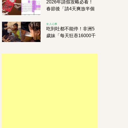
2026年請假攻略必看！
春節後「請4天爽放半個
月」 網驚呼：一路放到
元宵
女人心事
吃到吐都不能停！非洲5
歲妹「每天狂吞16000千
大卡」只為當「男人身下
的軟肥床」