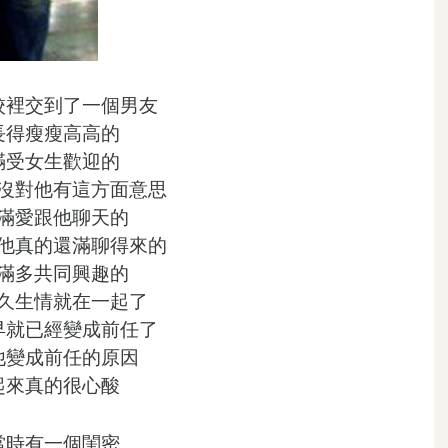
校裡交到了一個男友
長得瘦瘦高高的
滿受女生歡迎的
沒對他有這方面意思
滿愛跟他聊天的
他真的還滿聊得來的
滿多共同興趣的
久生情就在一起了
早就已經變成前任了
他變成前任的原因
起來真的很心酸
當時有一個閨密