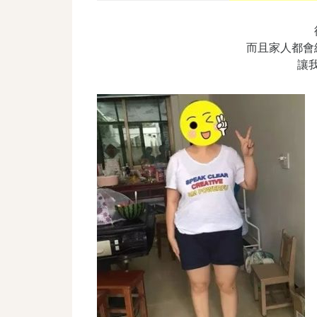
而且家人都會
讓