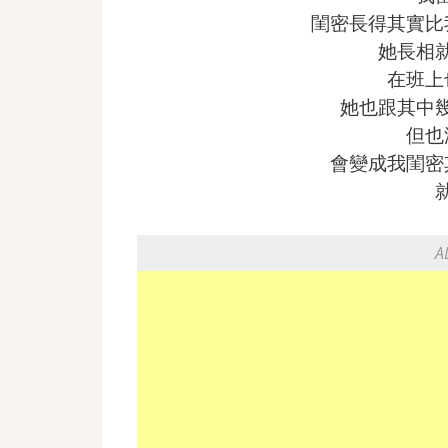
閨密長得其實比
她長相
在班上
她也跟其中
但也
會變成我閨密