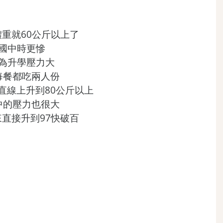
重就60公斤以上了
國中時更慘
為升學壓力大
每餐都吃兩人份
直線上升到80公斤以上
中的壓力也很大
直接升到97快破百