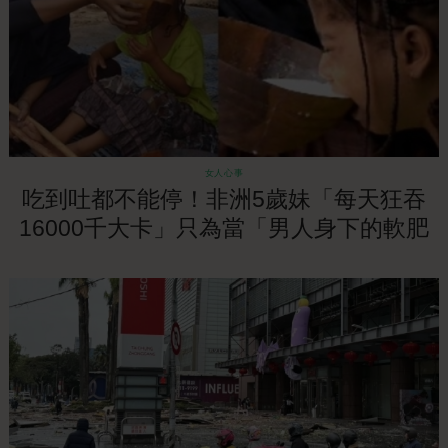
女人心事
吃到吐都不能停！非洲5歲妹「每天狂吞
16000千大卡」只為當「男人身下的軟肥
床」