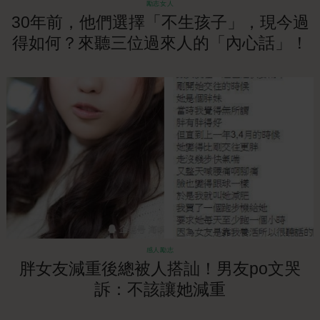
勵志女人
30年前，他們選擇「不生孩子」，現今過
得如何？來聽三位過來人的「內心話」！
感人勵志
胖女友減重後總被人搭訕！男友po文哭
訴：不該讓她減重