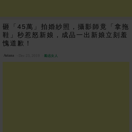
砸「45萬」拍婚紗照，攝影師竟「拿拖
鞋」秒惹怒新娘，成品一出新娘立刻羞
愧道歉！
Ariana
Dec 23, 2019
勵志女人