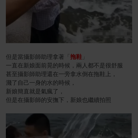
但是當攝影師助理拿著「
拖鞋
」
一直在新娘面前晃的時候，兩人都不是很舒服
甚至攝影師助理還在一旁拿水倒在拖鞋上，
濺了自己一身的水的時候，
新娘簡直就是氣瘋了，
但是在攝影師的安撫下，新娘也繼續拍照