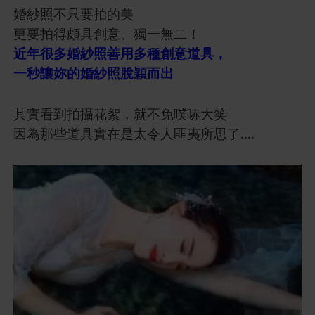
婚紗照不只要拍的美
更要拍得頗具創意、獨一無二！
近年很多婚紗照善用多種創意道具，
一秒讓妳的婚紗照脫穎而出
其實看到拍攝花絮，就不免噗哧大笑
因為那些道具實在是太令人匪夷所思了….