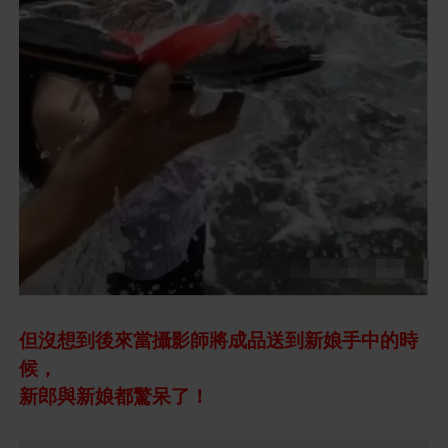
但沒想到後來當攝影師將成品送到新娘手中的時
候，
新郎與新娘都驚呆了！