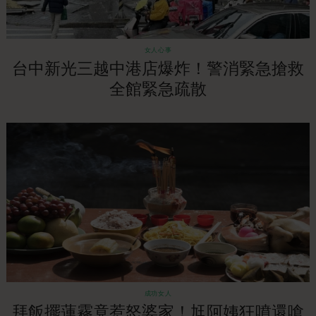
女人心事
台中新光三越中港店爆炸！警消緊急搶救
全館緊急疏散
成功女人
拜飯擺蓮霧竟惹怒婆家！尪阿姨狂噴還嗆