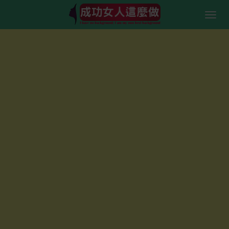
Togg
navig