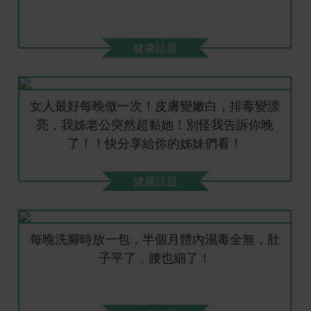
健康話題
女人最好每晚做一次！皮膚變嫩白，排毒變漂
亮，我姊老公突然超黏她！別怪我告訴你晚
了！！快分享給你的姊妹們看！
健康話題
每晚洗腳時放一包，半個月體內濕毒全無，肚
子平了，腰也細了！