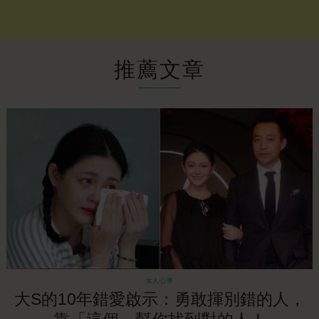
推薦文章
女人心事
大S的10年錯愛啟示：勇敢揮別錯的人，