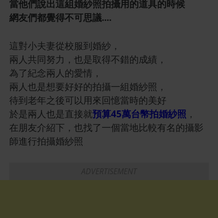
當他們說出這組婚紗照拍攝用的道具的時候
網友們都覺得不可思議....
這對小夫妻從校服到婚紗，
兩人共同努力，也是取得不錯的成績，
為了紀念兩人的愛情，
兩人也是想要好好的拍攝一組婚紗照，
待到老年之後可以用來回憶當時的美好
於是兩人也是直接就
預算45萬台幣拍婚紗照
，
在朋友介紹下，也找了一個當地比較有名的攝影
師進行拍攝婚紗照